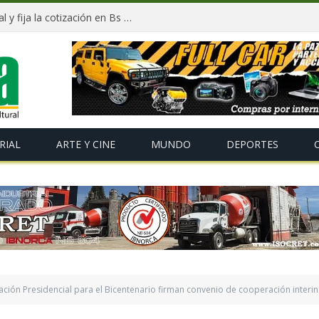
BCB registra nueva baja del dólar oficial y fija la cotización en Bs 11,86 hasta el próximo lunes
RIAL
ARTE Y CINE
MUNDO
DEPORTES
ación Presidencial para el Bicentenario firman convenio de cooperación interins