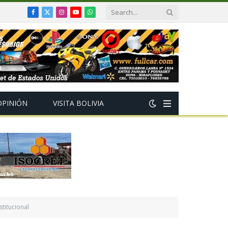
Facebook
X
Instagram
YouTube
WhatsApp
(Twitter)
OPINIÓN
VISITA BOLIVIA
titucional