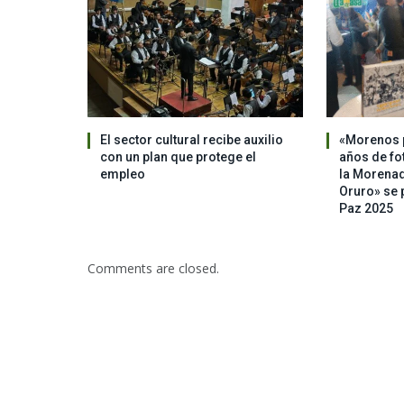
El sector cultural recibe auxilio
«Morenos p
con un plan que protege el
años de fo
empleo
la Morenad
Oruro» se p
Paz 2025
Comments are closed.