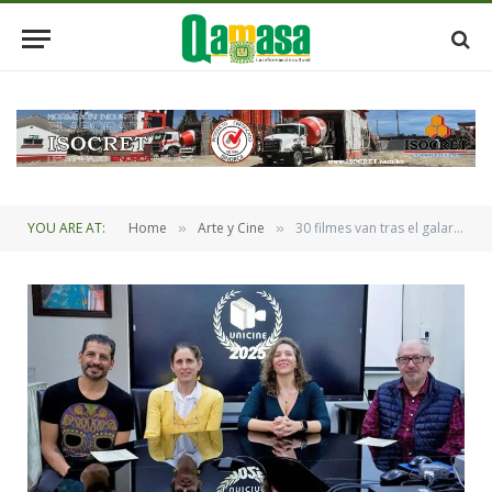
YOU ARE AT:
Home
Arte y Cine
30 filmes van tras el galardón en la tercera versión de Unicine
»
»