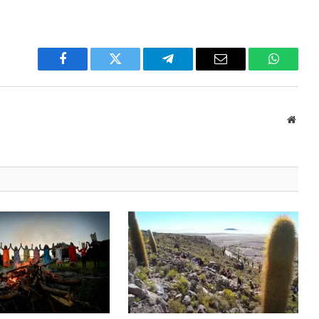
Facebook
Twitter
Telegram
Email
WhatsA
Websi