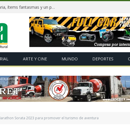
Dockweiler tras 90 días: Deuda millonaria, ítems fantasmas y un plan para salvar La Paz
RIAL
ARTE Y CINE
MUNDO
DEPORTES
Marathon Sorata 2023 para promover el turismo de aventura