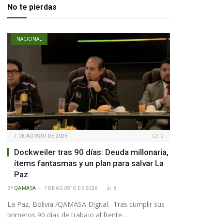
No te pierdas
NACIONAL
7 DE AGOSTO DE 2026
0
Dockweiler tras 90 días: Deuda millonaria,
ítems fantasmas y un plan para salvar La
Paz
BY
QAMASA
7 DE AGOSTO DE 2026
8
La Paz, Bolivia /QAMASA Digital. Tras cumplir sus
primeros 90 días de trabajo al frente…