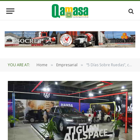
YOU ARE AT:
Home
Empresarial
“5 Días Sobre Ruedas”, con una nueva propuesta de HANSA para sus clientes
»
»