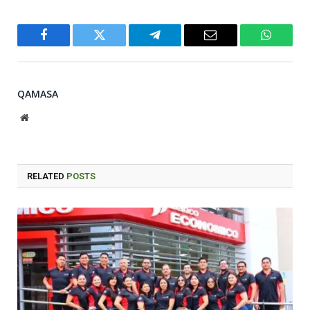
Facebook
Twitter
Telegram
Email
WhatsA
QAMASA
Website
RELATED
POSTS