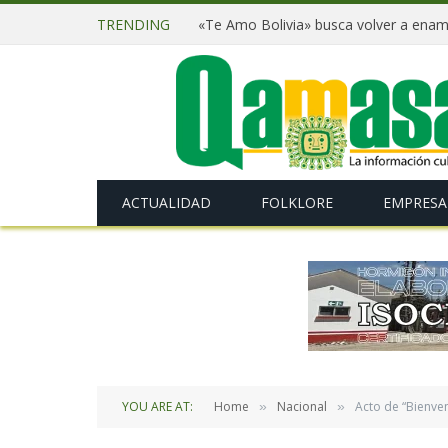
TRENDING
ACTUALIDAD
FOLKLORE
EMPRESA
YOU ARE AT:
Home
Nacional
Acto de “Bienven
»
»