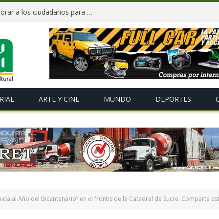
«Te Amo Bolivia» busca volver a enamorar a los ciudadanos para impulsar el orgullo nacional
RIAL
ARTE Y CINE
MUNDO
DEPORTES
ida al Año del Bicentenario” en el frontis de la Catedral de Sucre. Comparte es