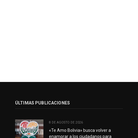
ÚLTIMAS PUBLICACIONES
8 DE AGOSTO DE 2026
«Te Amo Bolivia» busca volver a
enamorar a los ciudadanos para