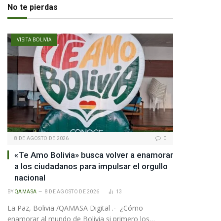
No te pierdas
VISITA BOLIVIA
8 DE AGOSTO DE 2026
0
«Te Amo Bolivia» busca volver a enamorar
a los ciudadanos para impulsar el orgullo
nacional
pp
BY
QAMASA
8 DE AGOSTO DE 2026
13
La Paz, Bolivia /QAMASA Digital .- ¿Cómo
te
enamorar al mundo de Bolivia si primero los…