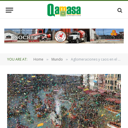
YOU ARE AT:
Home
Mundo
Aglomeraciones y caos en el Carnaval de Venecia reavivan críticas al turismo de masas
»
»