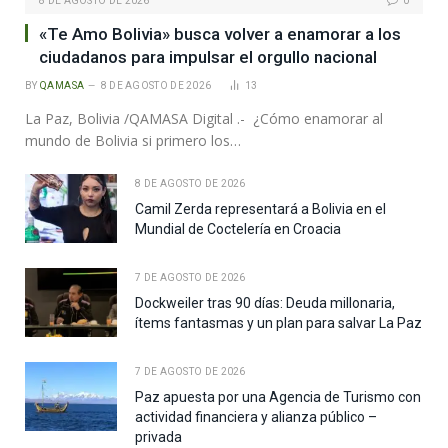
8 DE AGOSTO DE 2026
0
«Te Amo Bolivia» busca volver a enamorar a los
ciudadanos para impulsar el orgullo nacional
BY
QAMASA
8 DE AGOSTO DE 2026
13
La Paz, Bolivia /QAMASA Digital .- ¿Cómo enamorar al
mundo de Bolivia si primero los…
8 DE AGOSTO DE 2026
Camil Zerda representará a Bolivia en el
Mundial de Coctelería en Croacia
7 DE AGOSTO DE 2026
Dockweiler tras 90 días: Deuda millonaria,
ítems fantasmas y un plan para salvar La Paz
7 DE AGOSTO DE 2026
Paz apuesta por una Agencia de Turismo con
actividad financiera y alianza público –
privada