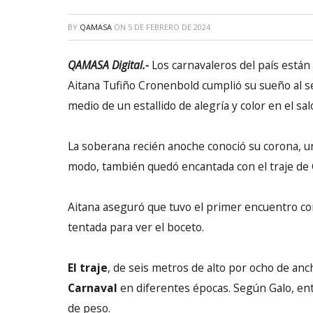
BY
QAMASA
ON
5 DE FEBRERO DE 2024
QAMASA Digital.-
Los carnavaleros del país están
Aitana Tufiño Cronenbold cumplió su sueño al s
medio de un estallido de alegría y color en el sa
La soberana recién anoche conoció su corona, u
modo, también quedó encantada con el traje de G
Aitana aseguró que tuvo el primer encuentro con
tentada para ver el boceto.
El traje
, de seis metros de alto por ocho de anc
Carnaval
en diferentes épocas. Según Galo, ent
de peso.