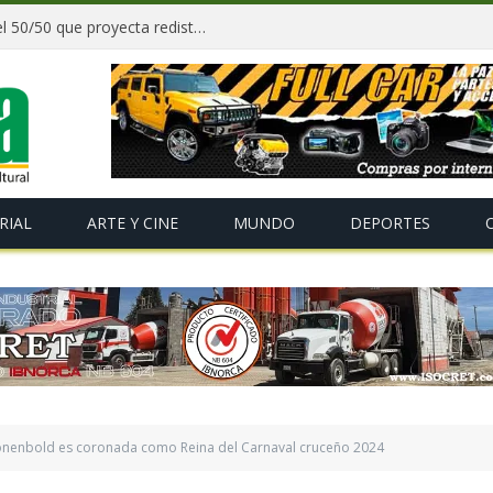
Paz y gobernadores firman acuerdo del 50/50 que proyecta redistribuir recursos y tributos desde 2027
RIAL
ARTE Y CINE
MUNDO
DEPORTES
ronenbold es coronada como Reina del Carnaval cruceño 2024