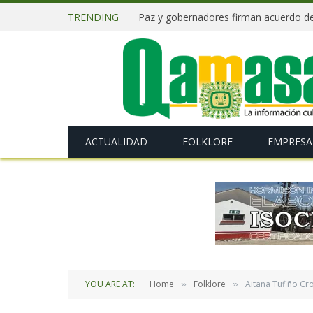
TRENDING
ACTUALIDAD
FOLKLORE
EMPRESA
YOU ARE AT:
Home
Folklore
Aitana Tufiño C
»
»