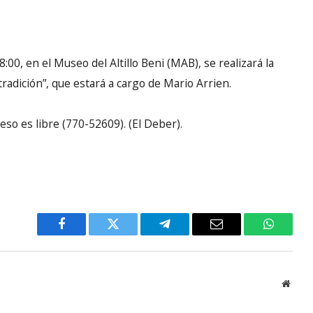
18:00, en el Museo del Altillo Beni (MAB), se realizará la
tradición”, que estará a cargo de Mario Arrien.
reso es libre (770-52609). (El Deber).
Facebook
Twitter
Telegram
Email
WhatsA
Websi