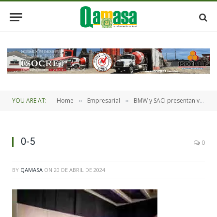
YOU ARE AT:
Home
Empresarial
BMW y SACI presentan vehículos elegantes de la línea M en el SIA 2024
»
»
0-5
0
BY
QAMASA
ON
20 DE ABRIL DE 2024