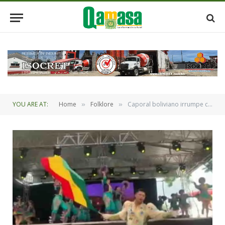
YOU ARE AT:
Home
Folklore
Caporal boliviano irrumpe con la tricolor mientras delegación peruana presentaba la danza
»
»