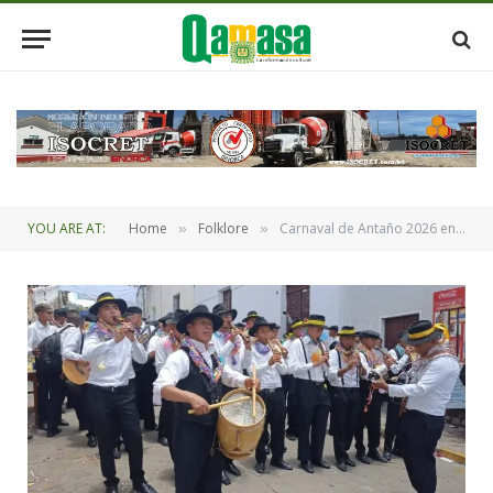
YOU ARE AT:
Home
Folklore
Carnaval de Antaño 2026 en Sucre ya tiene sus ganadores
»
»