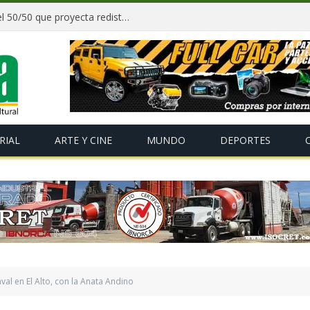
Paz y gobernadores firman acuerdo del 50/50 que proyecta redistribuir recursos y tributos desde 2027
RIAL
ARTE Y CINE
MUNDO
DEPORTES
al en El Alto, con la Anata Andino