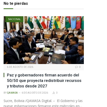
No te pierdas
te
NACIONAL
6 DE AGOSTO DE 2026
0
Paz y gobernadores firman acuerdo del
50/50 que proyecta redistribuir recursos
y tributos desde 2027
BY
QAMASA
6 DE AGOSTO DE 2026
3
Sucre, Bolivia /QAMASA Digital. – El Gobierno y las
nueve gobernaciones firmaron este miércoles en…