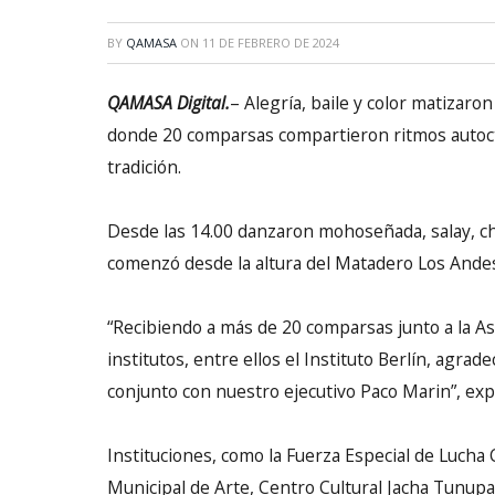
BY
QAMASA
ON
11 DE FEBRERO DE 2024
QAMASA Digital.
– Alegría, baile y color matizaro
donde 20 comparsas compartieron ritmos autocto
tradición.
Desde las 14.00 danzaron mohoseñada, salay, chu
comenzó desde la altura del Matadero Los Andes h
“Recibiendo a más de 20 comparsas junto a la A
institutos, entre ellos el Instituto Berlín, agr
conjunto con nuestro ejecutivo Paco Marin”, expr
Instituciones, como la Fuerza Especial de Lucha C
Municipal de Arte, Centro Cultural Jacha Tunupa