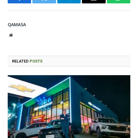
Facebook
Twitter
Telegram
Email
WhatsA
QAMASA
Website
RELATED
POSTS