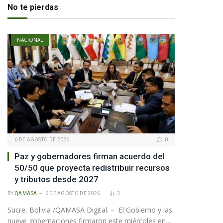
No te pierdas
te
NACIONAL
6 DE AGOSTO DE 2026
0
Paz y gobernadores firman acuerdo del
50/50 que proyecta redistribuir recursos
y tributos desde 2027
BY
QAMASA
6 DE AGOSTO DE 2026
3
Sucre, Bolivia /QAMASA Digital. – El Gobierno y las
nueve gobernaciones firmaron este miércoles en…