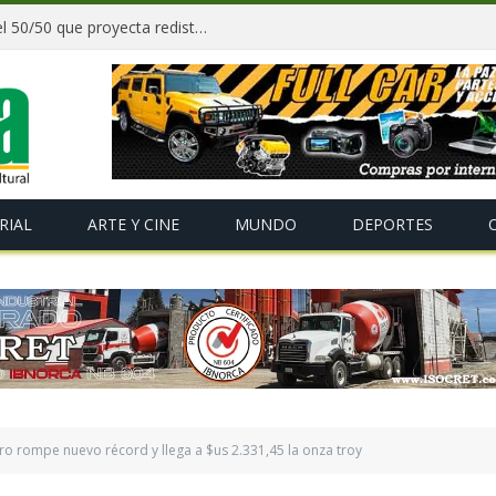
Paz y gobernadores firman acuerdo del 50/50 que proyecta redistribuir recursos y tributos desde 2027
RIAL
ARTE Y CINE
MUNDO
DEPORTES
ro rompe nuevo récord y llega a $us 2.331,45 la onza troy