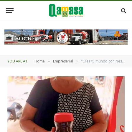
YOU ARE AT:
Home
Empresarial
“Crea tu mundo con Nescafé” campaña que regala premios
»
»