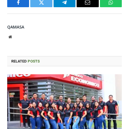
Facebook
Twitter
Telegram
Email
WhatsA
QAMASA
Website
RELATED
POSTS