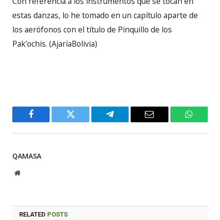
Con referencia a los instrumentos que se tocan en
estas danzas, lo he tomado en un capítulo aparte de
los aerófonos con el título de Pinquillo de los
Pak’ochis. (AjaríaBolivia)
Facebook
Twitter
Telegram
Email
WhatsA
QAMASA
Website
RELATED
POSTS