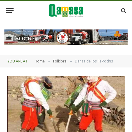
YOU ARE AT:
Home
Folklore
Danza de los Pak’ochis
»
»