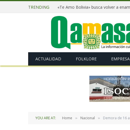
TRENDING
ACTUALIDAD
FOLKLORE
EMPRESA
YOU ARE AT:
Home
Nacional
Demora de 16 añ
»
»