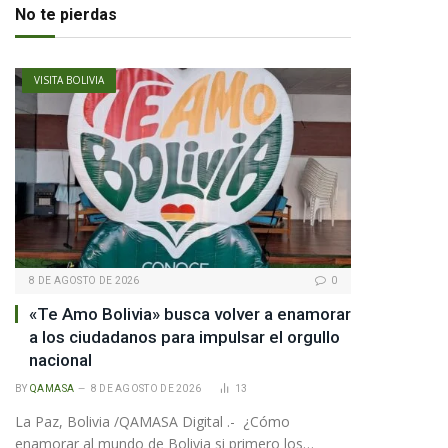
No te pierdas
VISITA BOLIVIA
8 DE AGOSTO DE 2026
0
«Te Amo Bolivia» busca volver a enamorar
a los ciudadanos para impulsar el orgullo
nacional
BY
QAMASA
8 DE AGOSTO DE 2026
13
La Paz, Bolivia /QAMASA Digital .- ¿Cómo
enamorar al mundo de Bolivia si primero los…