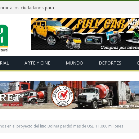
«Te Amo Bolivia» busca volver a enamorar a los ciudadanos para impulsar el orgullo nacional
RIAL
ARTE Y CINE
MUNDO
DEPORTES
os en el proyecto del litio Bolivia perdió más de USD 11.000 millones