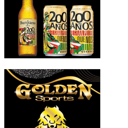
pp
te