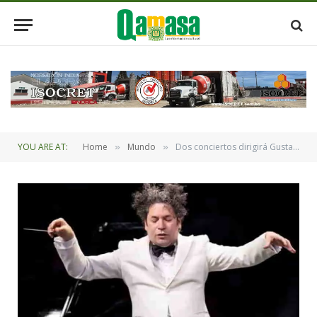
YOU ARE AT:
Home
Mundo
Dos conciertos dirigirá Gustavo Dudamel en el ‘West Side Story’ en Barcelona en 2025
»
»