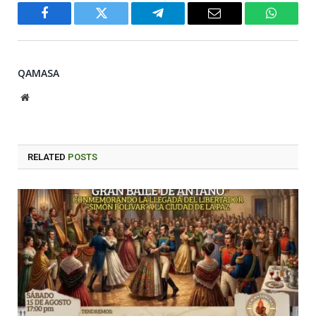
Facebook
Twitter
Telegram
Email
WhatsA
QAMASA
Website
RELATED
POSTS