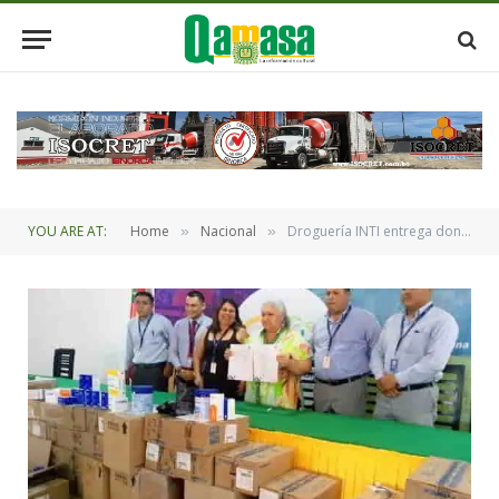
YOU ARE AT:
Home
Nacional
Droguería INTI entrega donación a damnificados de Cobija
»
»