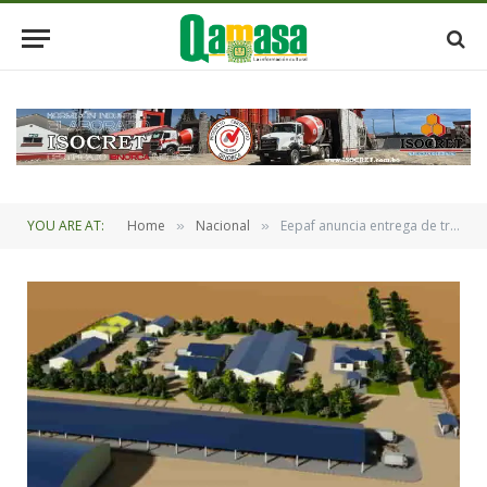
YOU ARE AT:
Home
Nacional
Eepaf anuncia entrega de tres plantas de agroinsumos y bioinsumos este año
»
»