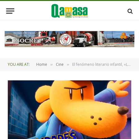
YOU ARE AT:
Home
Cine
El fenómeno literario infantil, «Las aventuras de Dog Man» llega a la pantalla gigante
»
»