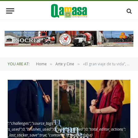
YOU ARE AT:
Home
Arte y Cine
«El gran viaje de tu vida”, una historia sobre revivir el pasado para cambiar tu futuro
»
»
oint":"challenges","source_tags":
,"layers_used":0,"brushes_used":0,"photos_added":0,"total_editor_actions":
_since_last_sticker_save":true,"containsFTESticker":false}