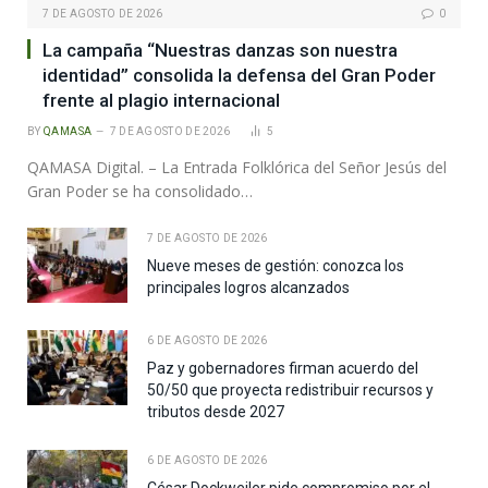
7 DE AGOSTO DE 2026
0
La campaña “Nuestras danzas son nuestra
identidad” consolida la defensa del Gran Poder
frente al plagio internacional
BY
QAMASA
7 DE AGOSTO DE 2026
5
QAMASA Digital. – La Entrada Folklórica del Señor Jesús del
Gran Poder se ha consolidado…
7 DE AGOSTO DE 2026
Nueve meses de gestión: conozca los
principales logros alcanzados
6 DE AGOSTO DE 2026
Paz y gobernadores firman acuerdo del
50/50 que proyecta redistribuir recursos y
tributos desde 2027
6 DE AGOSTO DE 2026
César Dockweiler pide compromiso por el