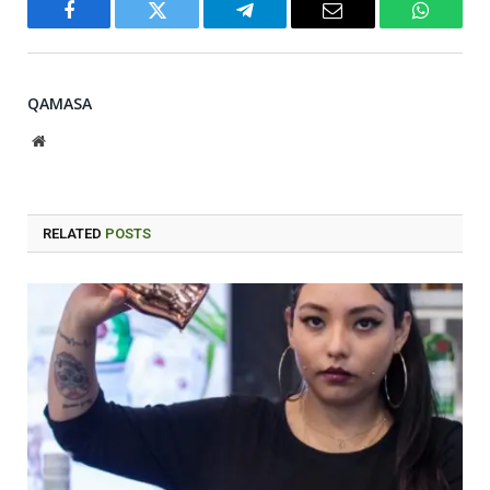
Facebook
Twitter
Telegram
Email
WhatsA
QAMASA
Website
RELATED
POSTS