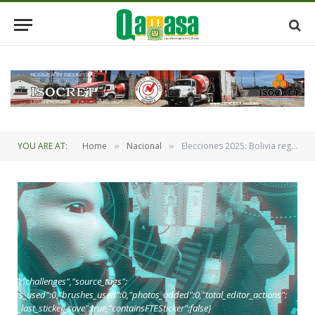
YOU ARE AT:
Home
Nacional
Elecciones 2025: Bolivia registra uno de los niveles más altos de desinformación creada con IA a nivel regional
»
»
oint":"challenges","source_tags":
,"layers_used":0,"brushes_used":0,"photos_added":0,"total_editor_actions":
_since_last_sticker_save":true,"containsFTESticker":false}