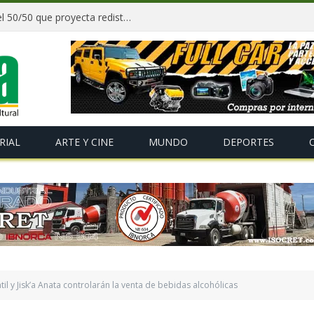
Paz y gobernadores firman acuerdo del 50/50 que proyecta redistribuir recursos y tributos desde 2027
RIAL
ARTE Y CINE
MUNDO
DEPORTES
til y Jisk’a Anata controlarán la venta de bebidas alcohólicas