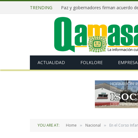
TRENDING
ACTUALIDAD
FOLKLORE
EMPRESA
YOU ARE AT:
Home
Nacional
En el Corso Infan
»
»