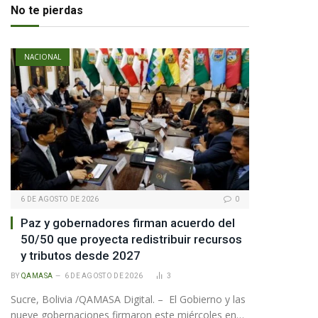
No te pierdas
NACIONAL
6 DE AGOSTO DE 2026
0
Paz y gobernadores firman acuerdo del
pp
50/50 que proyecta redistribuir recursos
y tributos desde 2027
te
BY
QAMASA
6 DE AGOSTO DE 2026
3
Sucre, Bolivia /QAMASA Digital. – El Gobierno y las
nueve gobernaciones firmaron este miércoles en…