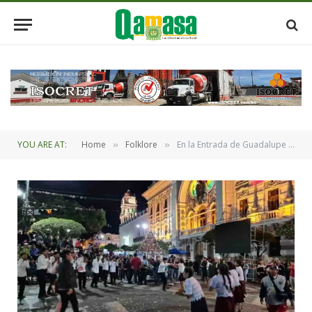
YOU ARE AT:
Home
Folklore
En la Entrada de Guadalupe 2023 brillaron las danzas de los municipios
»
»