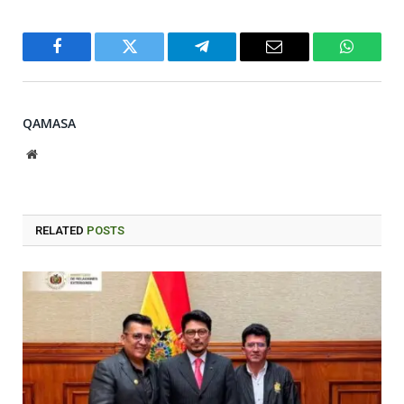
Facebook
Twitter
Telegram
Email
WhatsA
QAMASA
Website
RELATED
POSTS