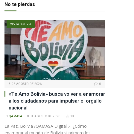
No te pierdas
VISITA BOLIVIA
8 DE AGOSTO DE 2026
0
«Te Amo Bolivia» busca volver a enamorar
a los ciudadanos para impulsar el orgullo
nacional
BY
QAMASA
8 DE AGOSTO DE 2026
13
La Paz, Bolivia /QAMASA Digital .- ¿Cómo
enamorar al mundo de Bolivia si primero los…