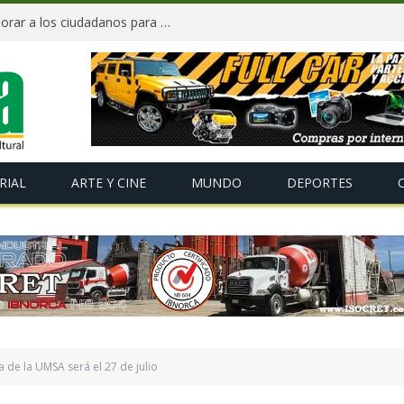
«Te Amo Bolivia» busca volver a enamorar a los ciudadanos para impulsar el orgullo nacional
RIAL
ARTE Y CINE
MUNDO
DEPORTES
a de la UMSA será el 27 de julio