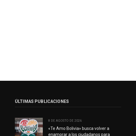
ÚLTIMAS PUBLICACIONES
8 DE AGOSTO DE 2026
«Te Amo Bolivia» busca volver a
enamorar a los ciudadanos para