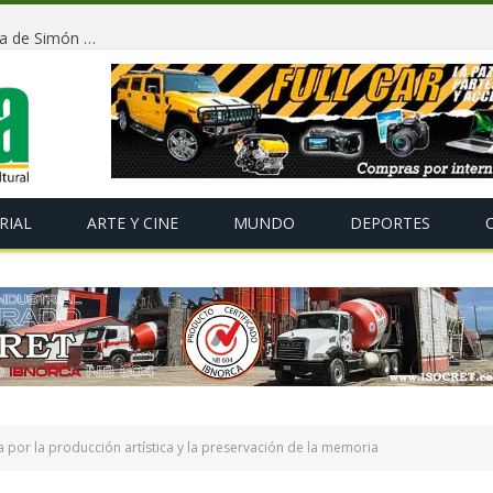
Conmemorarán la independencia de Bolivia y la llegada de Simón Bolívar con un tradicional «Gran Baile de Antaño» en La Paz
RIAL
ARTE Y CINE
MUNDO
DEPORTES
 por la producción artística y la preservación de la memoria