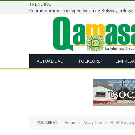
TRENDING
ACTUALIDAD
FOLKLORE
EMPRESA
YOU ARE AT:
Home
Arte y Cine
FC-BCB trabaja
»
»