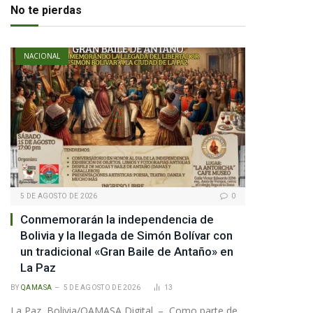
No te pierdas
NACIONAL
5 DE AGOSTO DE 2026
0
Conmemorarán la independencia de
Bolivia y la llegada de Simón Bolívar con
un tradicional «Gran Baile de Antaño» en
La Paz
BY
QAMASA
5 DE AGOSTO DE 2026
13
La Paz, Bolivia/QAMASA Digital. – Como parte de