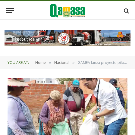
YOU ARE AT:
Home
Nacional
GAMEA lanza proyecto piloto de producción agrícola y terapia ocupacional para adultos mayore
»
»