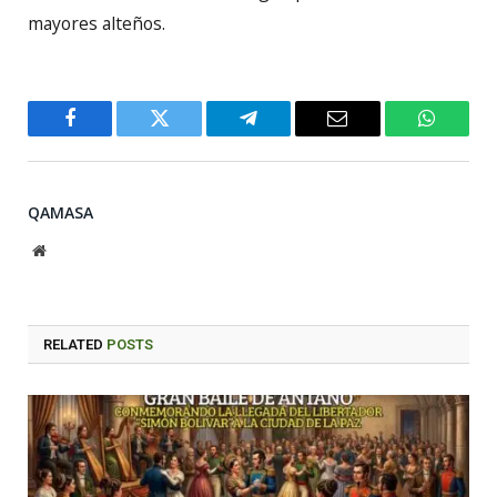
mayores alteños.
Facebook
Twitter
Telegram
Email
WhatsA
QAMASA
Website
RELATED
POSTS