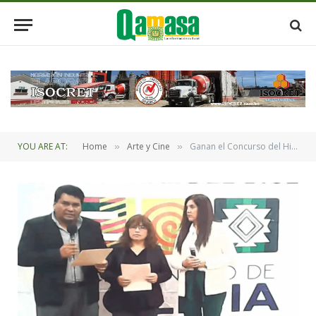
YOU ARE AT:
Home
Arte y Cine
Ganan el Concurso del Himno y la Canción Juvenil del Bicentenario las composiciones de“Don” y “Colibrí”
»
»