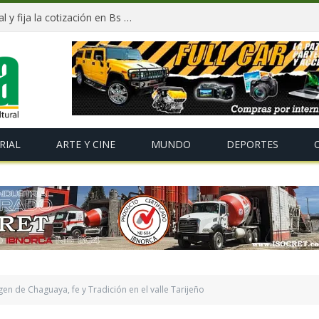
BCB registra nueva baja del dólar oficial y fija la cotización en Bs 11,86 hasta el próximo lunes
RIAL
ARTE Y CINE
MUNDO
DEPORTES
rgen de Chaguaya, fe y Tradición en el valle Tarijeño