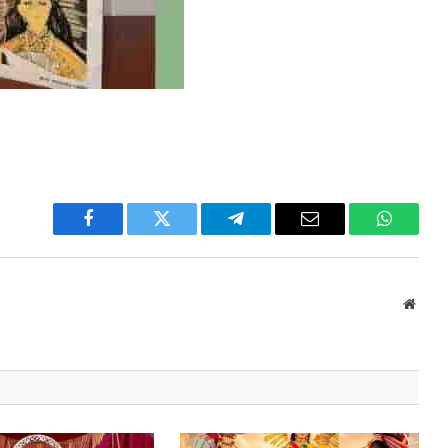
Facebook
Twitter
Telegram
Email
WhatsA
Websi