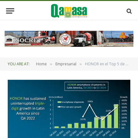
YOU ARE AT:
Home
Empresarial
HONOR en el Top 5 de marcas de smartphones con más ventas en América Latina
»
»