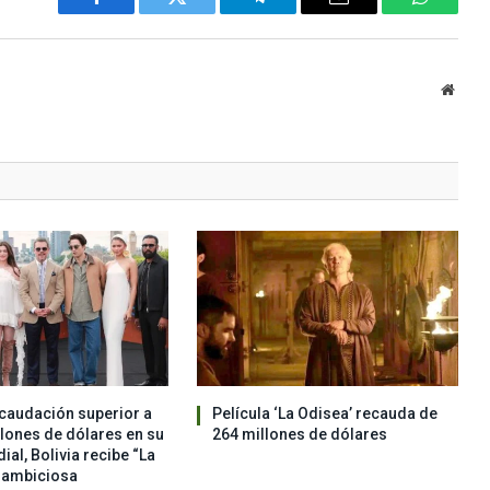
Facebook
Twitter
Telegram
Email
WhatsA
Websi
caudación superior a
Película ‘La Odisea’ recauda de
llones de dólares en su
264 millones de dólares
al, Bolivia recibe “La
a ambiciosa