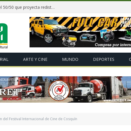
Paz y gobernadores firman acuerdo del 50/50 que proyecta redistribuir recursos y tributos desde 2027
RIAL
ARTE Y CINE
MUNDO
DEPORTES
ión del Festival Internacional de Cine de Cosquín