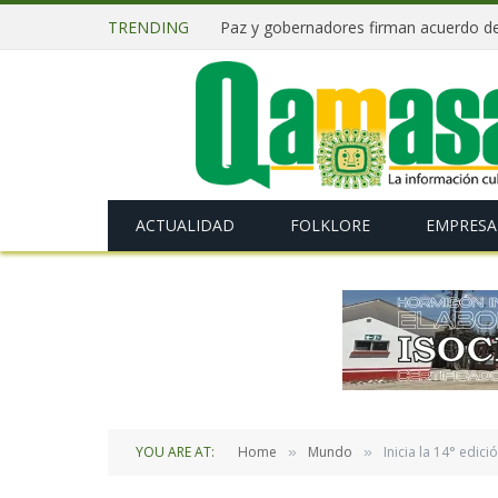
TRENDING
ACTUALIDAD
FOLKLORE
EMPRESA
YOU ARE AT:
Home
Mundo
Inicia la 14° edic
»
»