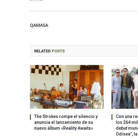
QAMASA
RELATED
POSTS
The Strokes rompe el silencio y
Con una re
anuncia el lanzamiento de su
los 264 mi
nuevo álbum «Reality Awaits»
debut mundi
Odisea”, l