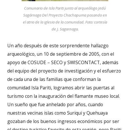
Comunario de Isla Pariti junto al arqueólogo Jedú
Sagárnaga Del Proyecto Chachapuma posando en
el atrio de la iglesia de la comunidad. Foto: cortesía
de J. Sagarnaga.
Un año después de este sorprendente hallazgo
arqueológico, un 10 de septiembre de 2005, con el
apoyo de COSUDE – SECO y SWISCONTACT, además
del equipo del proyecto de investigación y el esfuerzo
de cada una de las familias que conforman la
comunidad Isla Pariti, logramos abrir las puertas al
turismo con la inauguración del flamante museo local.
Un sueño que fue anhelado por años, cuando
nuestras vecinas islas como Suriqui y Quehuaya
gozaban de los buenos ingresos económicos por ser
el destino turístico favorito de esta región, pero Pariti