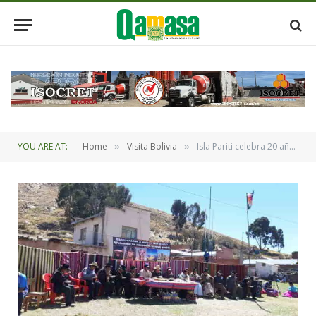
YOU ARE AT:
Home
Visita Bolivia
Isla Pariti celebra 20 años de su herencia ancestral y 19 de su museo arqueológico
»
»