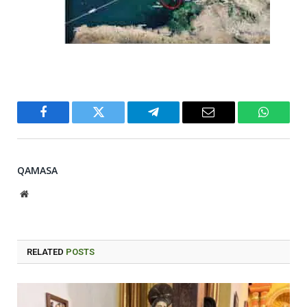
Facebook
Twitter
Telegram
Email
WhatsA
QAMASA
Website
RELATED
POSTS