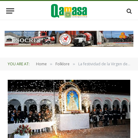
YOU ARE AT:
Home
Folklore
La festividad de la Virgen de Guadalupe ya tiene su programa oficial
»
»