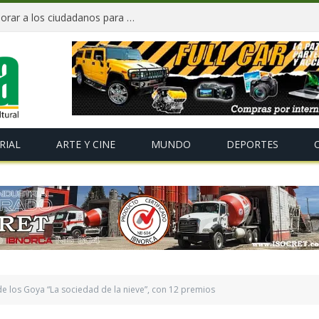
«Te Amo Bolivia» busca volver a enamorar a los ciudadanos para impulsar el orgullo nacional
RIAL
ARTE Y CINE
MUNDO
DEPORTES
de los Goya “La sociedad de la nieve”, con 12 premios