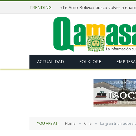
TRENDING
ACTUALIDAD
FOLKLORE
EMPRESA
YOU ARE AT:
Home
Cine
La gran triunfadora 
»
»