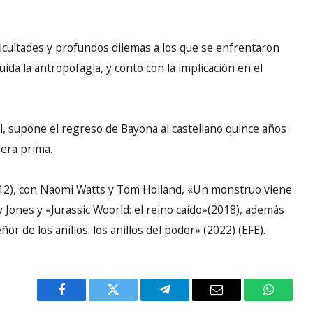
dificultades y profundos dilemas a los que se enfrentaron
ida la antropofagia, y contó con la implicación en el
l, supone el regreso de Bayona al castellano quince años
pera prima.
012), con Naomi Watts y Tom Holland, «Un monstruo viene
 Jones y «Jurassic Woorld: el reino caído»(2018), además
r de los anillos: los anillos del poder» (2022) (EFE).
Facebook
Twitter
Telegram
Email
WhatsA