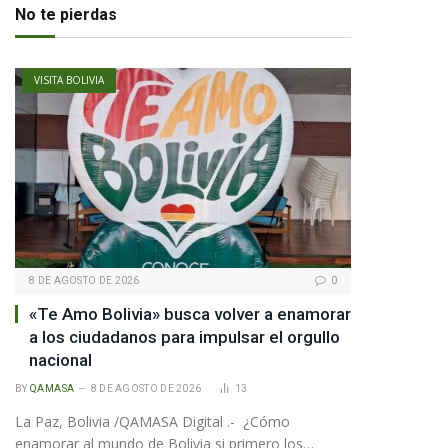
No te pierdas
VISITA BOLIVIA
8 DE AGOSTO DE 2026
0
«Te Amo Bolivia» busca volver a enamorar
a los ciudadanos para impulsar el orgullo
nacional
BY
QAMASA
8 DE AGOSTO DE 2026
13
La Paz, Bolivia /QAMASA Digital .- ¿Cómo
pp
enamorar al mundo de Bolivia si primero los…