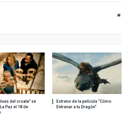
Websi
blues del croata” se
Estreno de la película “Cómo
La Paz el 18 de
Entrenar a tu Dragón”
e