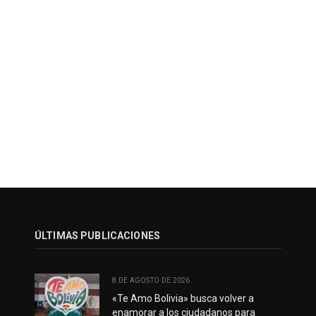
ÚLTIMAS PUBLICACIONES
8 DE AGOSTO DE 2026
«Te Amo Bolivia» busca volver a
enamorar a los ciudadanos para