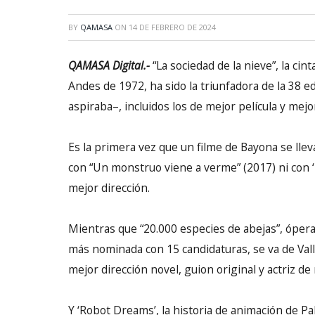
BY
QAMASA
ON
14 DE FEBRERO DE 2024
QAMASA Digital.-
“La sociedad de la nieve”, la ci
Andes de 1972, ha sido la triunfadora de la 38 e
aspiraba–, incluidos los de mejor película y mejo
Es la primera vez que un filme de Bayona se llev
con “Un monstruo viene a verme” (2017) ni con ‘L
mejor dirección.
Mientras que “20.000 especies de abejas”, ópera 
más nominada con 15 candidaturas, se va de Vall
mejor dirección novel, guion original y actriz d
Y ‘Robot Dreams’, la historia de animación de P