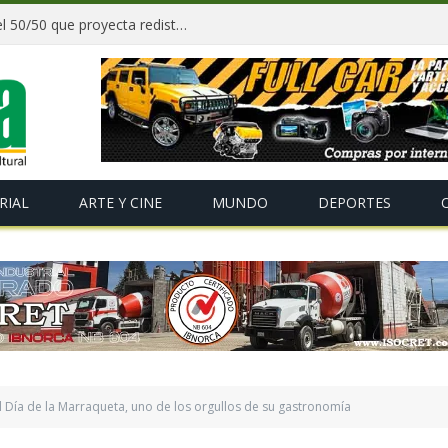
Paz y gobernadores firman acuerdo del 50/50 que proyecta redistribuir recursos y tributos desde 2027
RIAL
ARTE Y CINE
MUNDO
DEPORTES
l Día de la Marraqueta, uno de los orgullos de su gastronomía