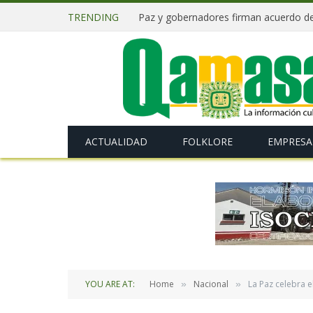
TRENDING
ACTUALIDAD
FOLKLORE
EMPRESA
YOU ARE AT:
Home
Nacional
La Paz celebra e
»
»