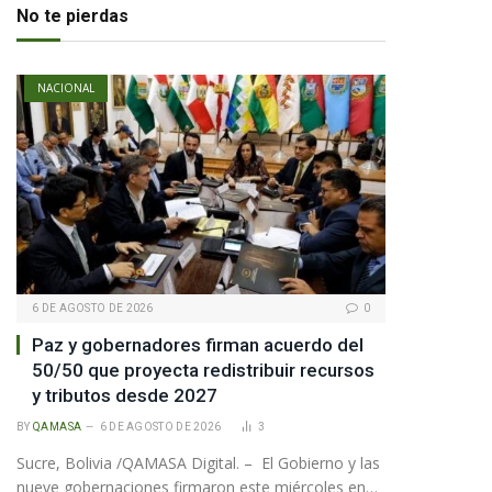
No te pierdas
te
NACIONAL
6 DE AGOSTO DE 2026
0
Paz y gobernadores firman acuerdo del
50/50 que proyecta redistribuir recursos
y tributos desde 2027
BY
QAMASA
6 DE AGOSTO DE 2026
3
Sucre, Bolivia /QAMASA Digital. – El Gobierno y las
nueve gobernaciones firmaron este miércoles en…