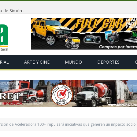
Conmemorarán la independencia de Bolivia y la llegada de Simón Bolívar con un tradicional «Gran Baile de Antaño» en La Paz
RIAL
ARTE Y CINE
MUNDO
DEPORTES
ersión de Aceleradora 100+ impulsará iniciativas que generen un impacto socio