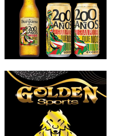
pp
te