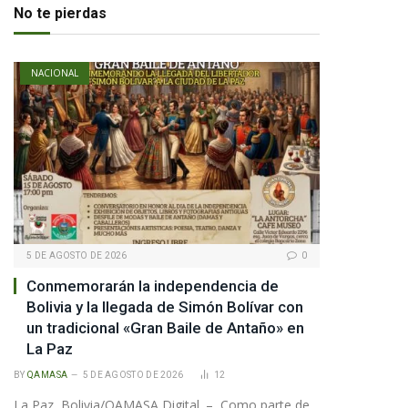
No te pierdas
NACIONAL
5 DE AGOSTO DE 2026
0
Conmemorarán la independencia de
Bolivia y la llegada de Simón Bolívar con
un tradicional «Gran Baile de Antaño» en
La Paz
BY
QAMASA
5 DE AGOSTO DE 2026
12
La Paz, Bolivia/QAMASA Digital. – Como parte de