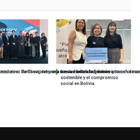
 exclusivo de Chevrolet y una nueva modalidad de compra con descu
Tomorrow: Samsung convoca a estudiantes bolivianos a transformar
Imcruz lidera la gestión
sostenible y el compromiso
social en Bolivia