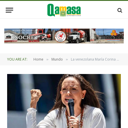
YOU ARE AT:
Home
Mundo
La venezolana María Corina Machado espremio Nobel de la Paz 2025
»
»