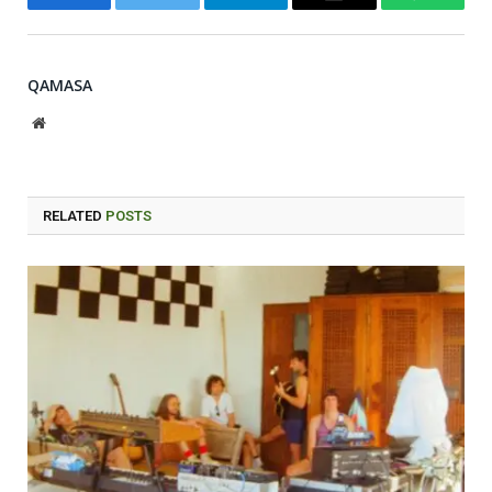
Facebook
Twitter
Telegram
Email
WhatsA
QAMASA
Website
RELATED
POSTS