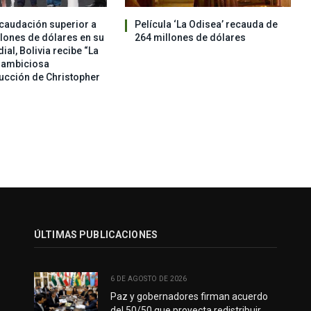
caudación superior a
Película ‘La Odisea’ recauda de
llones de dólares en su
264 millones de dólares
al, Bolivia recibe “La
a ambiciosa
ucción de Christopher
ÚLTIMAS PUBLICACIONES
6 DE AGOSTO DE 2026
Paz y gobernadores firman acuerdo
del 50/50 que proyecta redistribuir