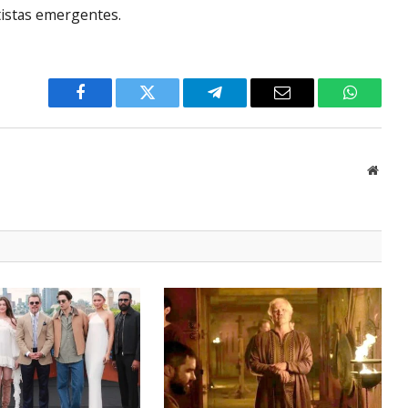
rtistas emergentes.
Facebook
Twitter
Telegram
Email
WhatsA
Websi