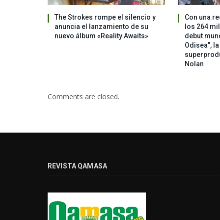
The Strokes rompe el silencio y
Con una re
anuncia el lanzamiento de su
los 264 mi
nuevo álbum «Reality Awaits»
debut mundi
Odisea”, l
superprod
Nolan
Comments are closed.
REVISTA QAMASA