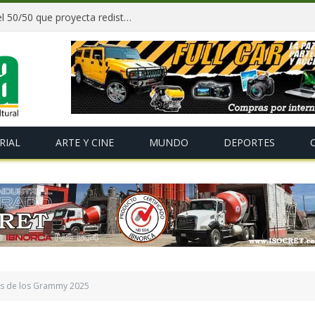
Paz y gobernadores firman acuerdo del 50/50 que proyecta redistribuir recursos y tributos desde 2027
RIAL
ARTE Y CINE
MUNDO
DEPORTES
es de los Grammy 2025