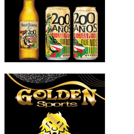
pp
te