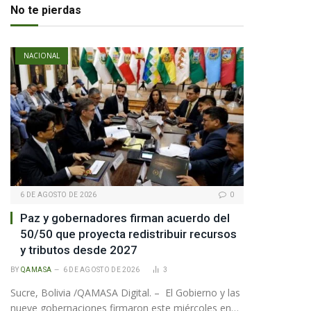
No te pierdas
NACIONAL
6 DE AGOSTO DE 2026
0
Paz y gobernadores firman acuerdo del
50/50 que proyecta redistribuir recursos
y tributos desde 2027
BY
QAMASA
6 DE AGOSTO DE 2026
3
Sucre, Bolivia /QAMASA Digital. – El Gobierno y las
nueve gobernaciones firmaron este miércoles en…