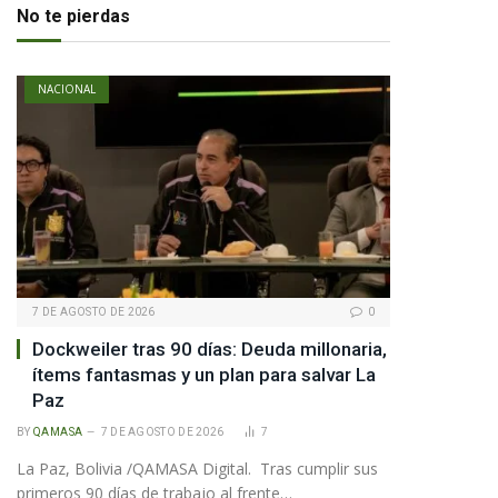
No te pierdas
NACIONAL
7 DE AGOSTO DE 2026
0
Dockweiler tras 90 días: Deuda millonaria,
ítems fantasmas y un plan para salvar La
Paz
BY
QAMASA
7 DE AGOSTO DE 2026
7
La Paz, Bolivia /QAMASA Digital. Tras cumplir sus
primeros 90 días de trabajo al frente…