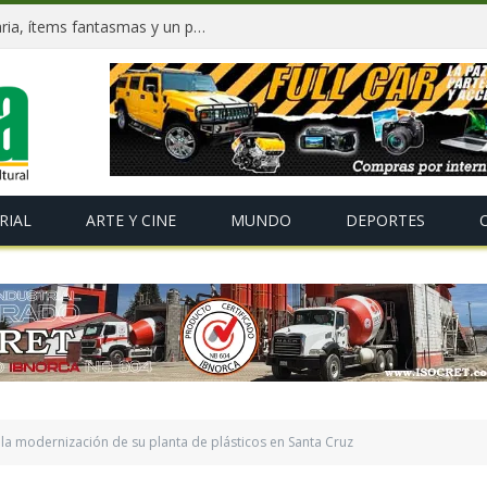
Dockweiler tras 90 días: Deuda millonaria, ítems fantasmas y un plan para salvar La Paz
RIAL
ARTE Y CINE
MUNDO
DEPORTES
a modernización de su planta de plásticos en Santa Cruz