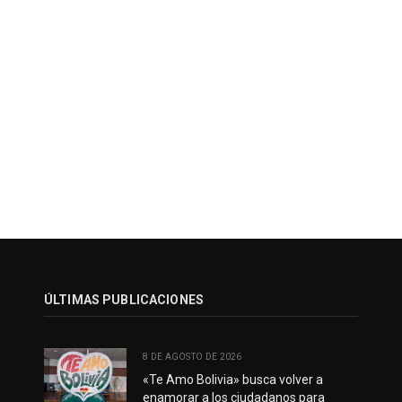
ÚLTIMAS PUBLICACIONES
8 DE AGOSTO DE 2026
«Te Amo Bolivia» busca volver a
enamorar a los ciudadanos para