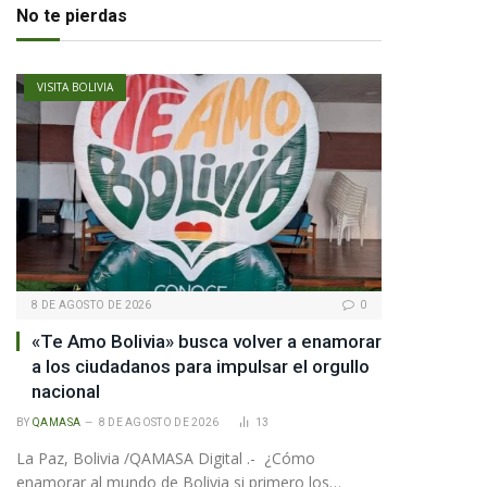
No te pierdas
VISITA BOLIVIA
8 DE AGOSTO DE 2026
0
«Te Amo Bolivia» busca volver a enamorar
a los ciudadanos para impulsar el orgullo
nacional
BY
QAMASA
8 DE AGOSTO DE 2026
13
La Paz, Bolivia /QAMASA Digital .- ¿Cómo
enamorar al mundo de Bolivia si primero los…