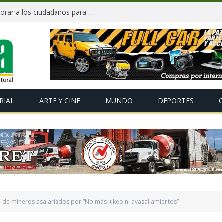
«Te Amo Bolivia» busca volver a enamorar a los ciudadanos para impulsar el orgullo nacional
RIAL
ARTE Y CINE
MUNDO
DEPORTES
 de mineros asalariados por “No más jukeo ni avasallamientos”