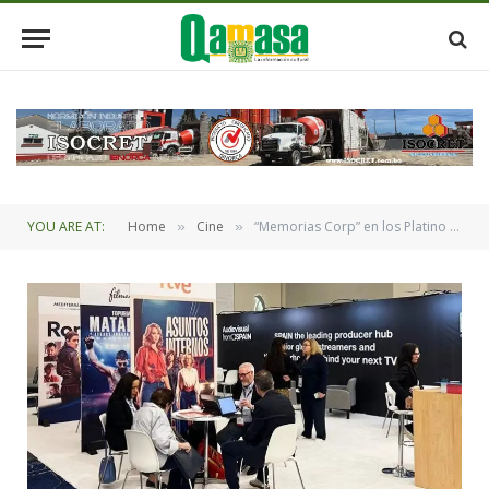
YOU ARE AT:
Home
Cine
“Memorias Corp” en los Platino Go To Content Américas
»
»