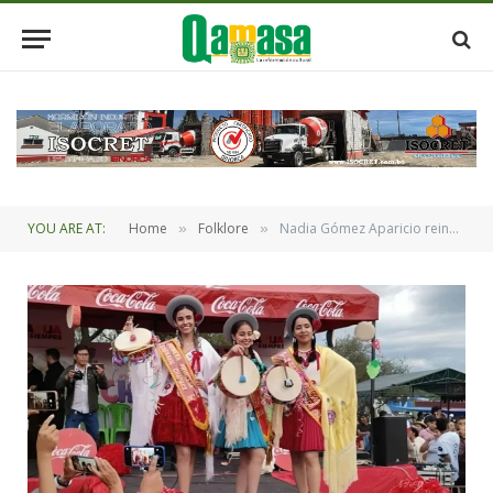
YOU ARE AT:
Home
Folklore
Nadia Gómez Aparicio reina del Carnaval Rural de Tarija
»
»