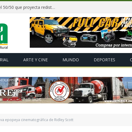
Paz y gobernadores firman acuerdo del 50/50 que proyecta redistribuir recursos y tributos desde 2027
RIAL
ARTE Y CINE
MUNDO
DEPORTES
eva epopeya cinematográfica de Ridley Scott