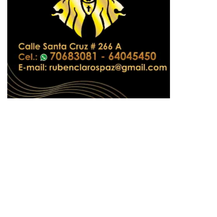
pp
te