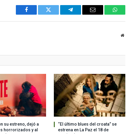
Facebook
Twitter
Telegram
Email
WhatsA
Websi
en su estreno, dejó a
“El último blues del croata” se
os horrorizados y al
estrena en La Paz el 18 de