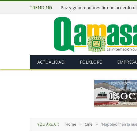
TRENDING
ACTUALIDAD
FOLKLORE
EMPRESA
YOU ARE AT:
Home
Cine
“Napoleón” en la nu
»
»