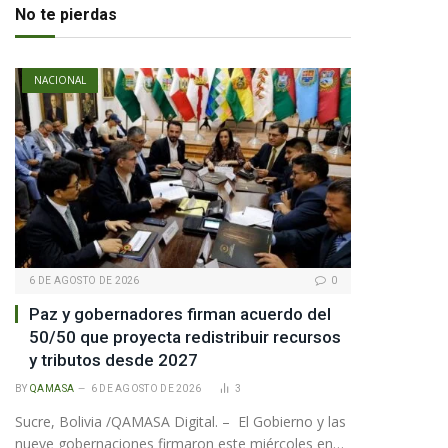
No te pierdas
NACIONAL
6 DE AGOSTO DE 2026
0
Paz y gobernadores firman acuerdo del
50/50 que proyecta redistribuir recursos
y tributos desde 2027
BY
QAMASA
6 DE AGOSTO DE 2026
3
Sucre, Bolivia /QAMASA Digital. – El Gobierno y las
nueve gobernaciones firmaron este miércoles en…