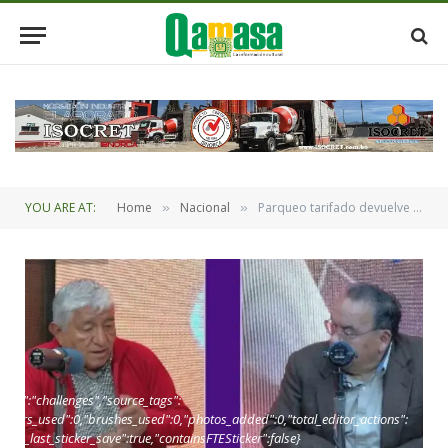
YOU ARE AT:
Home
Nacional
Parqueo tarifado devuelve orden y recupera el espacio público
»
»
oint":"challenges","source_tags":
,"layers_used":0,"brushes_used":0,"photos_added":0,"total_editor_actions":
_since_last_sticker_save":true,"containsFTESticker":false}