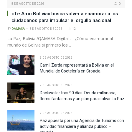
8 DE AGOSTO DE 2026
0
«Te Amo Bolivia» busca volver a enamorar a los
ciudadanos para impulsar el orgullo nacional
BY
QAMASA
8 DE AGOSTO DE 2026
12
La Paz, Bolivia /QAMASA Digital .- ¿Cómo enamorar al
mundo de Bolivia si primero los…
8 DE AGOSTO DE 2026
Camil Zerda representará a Bolivia en el
Mundial de Coctelería en Croacia
7 DE AGOSTO DE 2026
Dockweiler tras 90 días: Deuda millonaria,
ítems fantasmas y un plan para salvar La Paz
7 DE AGOSTO DE 2026
Paz apuesta por una Agencia de Turismo con
actividad financiera y alianza público –