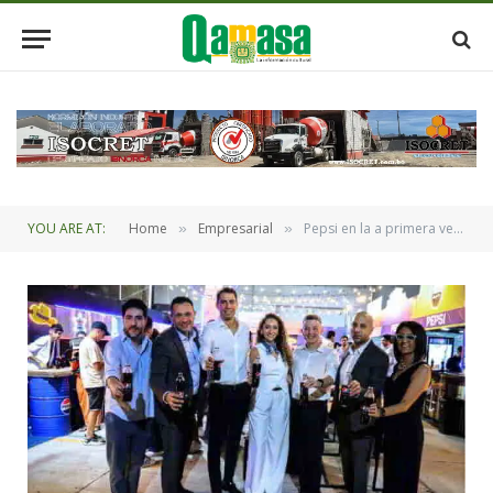
YOU ARE AT:
Home
Empresarial
Pepsi en la a primera versión de Deli West en la Expocruz 2024
»
»