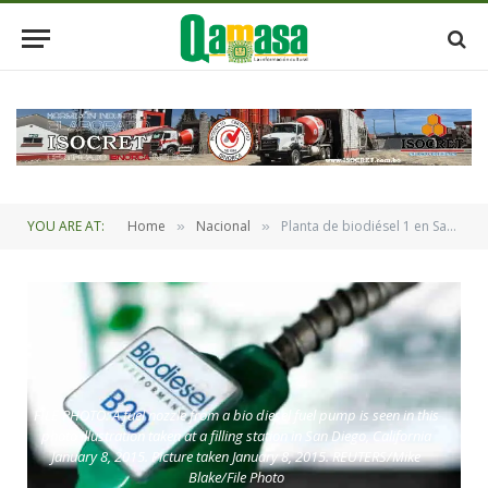
YOU ARE AT:
Home
Nacional
Planta de biodiésel 1 en Santa Cruz inicia operaciones
»
»
FILE PHOTO: A fuel nozzle from a bio diesel fuel pump is seen in this
photo illustration taken at a filling station in San Diego, California
January 8, 2015. Picture taken January 8, 2015. REUTERS/Mike
Blake/File Photo