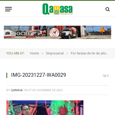
YOU ARE AT:
Home
Empresarial
Por fiestas de fin de año CBN entrego más de 5.000 juguetes a 25 instituciones a nivel nacional
»
»
IMG-20231227-WA0029
0
BY
QAMASA
ON
27 DE DICIEMBRE DE 2023