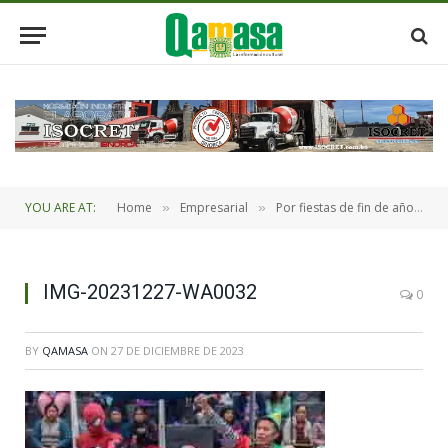
YOU ARE AT:
Home
Empresarial
Por fiestas de fin de año CBN entrego más de 5.000 juguetes a 25 instituciones a nivel nacional
»
»
IMG-20231227-WA0032
0
BY
QAMASA
ON
27 DE DICIEMBRE DE 2023