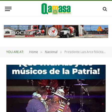
YOU ARE AT:
Home
Nacional
Presidente Luis Arce felicita a los músicos bolivianos en su día
»
»